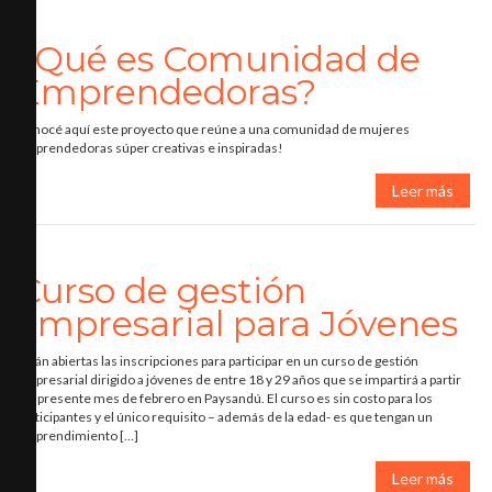
¿Qué es Comunidad de
Emprendedoras?
Conocé aquí este proyecto que reúne a una comunidad de mujeres
emprendedoras súper creativas e inspiradas!
Leer más
Curso de gestión
empresarial para Jóvenes
Están abiertas las inscripciones para participar en un curso de gestión
empresarial dirigido a jóvenes de entre 18 y 29 años que se impartirá a partir
del presente mes de febrero en Paysandú. El curso es sin costo para los
participantes y el único requisito – además de la edad- es que tengan un
emprendimiento […]
Leer más