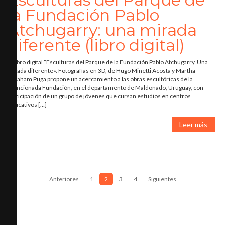
la Fundación Pablo
Atchugarry: una mirada
diferente (libro digital)
El libro digital “Esculturas del Parque de la Fundación Pablo Atchugarry. Una
mirada diferente». Fotografías en 3D, de Hugo Minetti Acosta y Martha
Abraham Puga propone un acercamiento a las obras escultóricas de la
mencionada Fundación, en el departamento de Maldonado, Uruguay, con
participación de un grupo de jóvenes que cursan estudios en centros
educativos […]
Leer más
Navegación
Anteriores
1
2
3
4
Siguientes
de
entradas