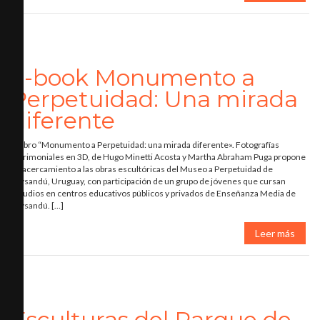
e-book Monumento a
Perpetuidad: Una mirada
diferente
El libro “Monumento a Perpetuidad: una mirada diferente». Fotografías
Patrimoniales en 3D, de Hugo Minetti Acosta y Martha Abraham Puga propone
un acercamiento a las obras escultóricas del Museo a Perpetuidad de
Paysandú, Uruguay, con participación de un grupo de jóvenes que cursan
estudios en centros educativos públicos y privados de Enseñanza Media de
Paysandú. […]
Leer más
Esculturas del Parque de